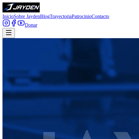
Inicio
Sobre Jayden
Blog
Trayectoria
Patrocinio
Contacto
Donar