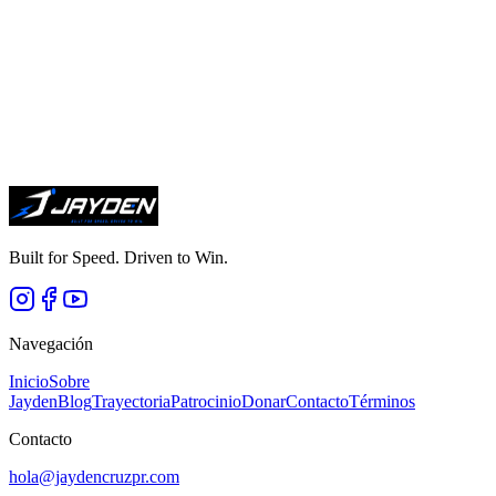
Familia
Leilanisbet
Vega Borrero
Me inspira compartir este camino con mi hermana
Leilanisbet
, quien
también es jugadora competitiva de tenis de mesa.
leilanisbet.com →
Built for Speed. Driven to Win.
Navegación
Inicio
Sobre
Jayden
Blog
Trayectoria
Patrocinio
Donar
Contacto
Términos
Contacto
hola@jaydencruzpr.com