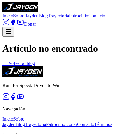
Inicio
Sobre Jayden
Blog
Trayectoria
Patrocinio
Contacto
Donar
Artículo no encontrado
← Volver al blog
Built for Speed. Driven to Win.
Navegación
Inicio
Sobre
Jayden
Blog
Trayectoria
Patrocinio
Donar
Contacto
Términos