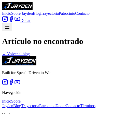
Inicio
Sobre Jayden
Blog
Trayectoria
Patrocinio
Contacto
Donar
Artículo no encontrado
← Volver al blog
Built for Speed. Driven to Win.
Navegación
Inicio
Sobre
Jayden
Blog
Trayectoria
Patrocinio
Donar
Contacto
Términos